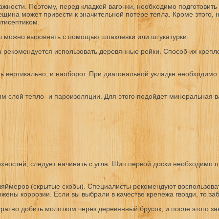
ности. Поэтому, перед кладкой вагонки, необходимо подготовить 
щина может привести к значительной потере тепла. Кроме этого, н
нтисептиком.
 можно выровнять с помощью шпаклевки или штукатурки.
 рекомендуется использовать деревянные рейки. Способ их креплени
ь вертикально, и наоборот. При диагональной укладке необходимо
дим слой тепло- и пароизоляции. Для этого подойдет минеральная
остей, следует начинать с угла. Шип первой доски необходимо пр
ляймеров (скрытые скобы). Специалисты рекомендуют воспользоват
жены коррозии. Если вы выбрали в качестве крепежа гвозди, то заб
уратно добить молотком через деревянный брусок, и после этого 