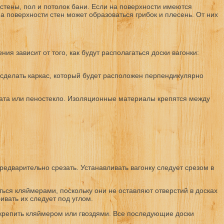
стены, пол и потолок бани. Если на поверхности имеются
а поверхности стен может образоваться грибок и плесень. От них
я зависит от того, как будут располагаться доски вагонки:
 сделать каркас, который будет расположен перпендикулярно
 вата или пеностекло. Изоляционные материалы крепятся между
едварительно срезать. Устанавливать вагонку следует срезом в
ься кляймерами, поскольку они не оставляют отверстий в досках
ивать их следует под углом.
закрепить кляймером или гвоздями. Все последующие доски