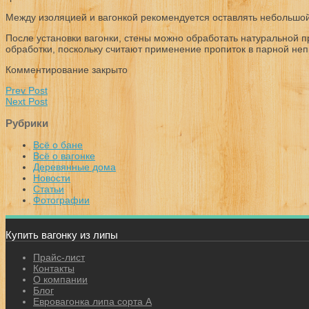
Между изоляцией и вагонкой рекомендуется оставлять небольшой 
После установки вагонки, стены можно обработать натуральной п
обработки, поскольку считают применение пропиток в парной н
Комментирование закрыто
Prev Post
Next Post
Рубрики
Всё о бане
Всё о вагонке
Деревянные дома
Новости
Статьи
Фотографии
Купить вагонку из липы
Прайс-лист
Контакты
О компании
Блог
Евровагонка липа сорта А