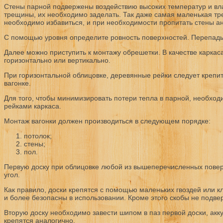
Стены парной подвержены воздействию высоких температур и влаж
трещины, их необходимо заделать. Так даже самая маленькая тре
необходимо избавиться, и при необходимости пропитать стены а
С помощью уровня определите ровность поверхностей. Перепады
Далее можно приступить к монтажу обрешетки. В качестве каркаса
горизонтально или вертикально.
При горизонтальной облицовке, деревянные рейки следует крепит
вагонке.
Для того, чтобы минимизировать потери тепла в парной, необхо
рейками каркаса.
Монтаж вагонки должен производиться в следующем порядке:
потолок;
стены;
пол.
Первую доску при облицовке любой из вышеперечисленных поверхн
угол.
Как правило, доски крепятся с помощью маленьких гвоздей или к
и более безопасны в использовании. Кроме этого скобы не подвер
Вторую доску необходимо завести шипом в паз первой доски, акк
крепятся аналогично.