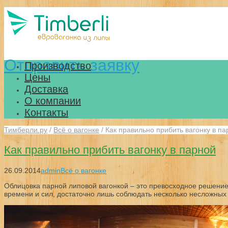
Отправить заявку
Производство
Цены
Доставка
О компании
Контакты
Тимберли.ру
/
Всё о вагонке
/
Как правильно прибить вагонку в па
Как правильно прибить вагонку в парной
26.09.2014
admin
Всё о вагонке
Облицовка парной липовой вагонкой – это превосходное решение
времени и сил, достаточно лишь соблюдать несколько несложных 